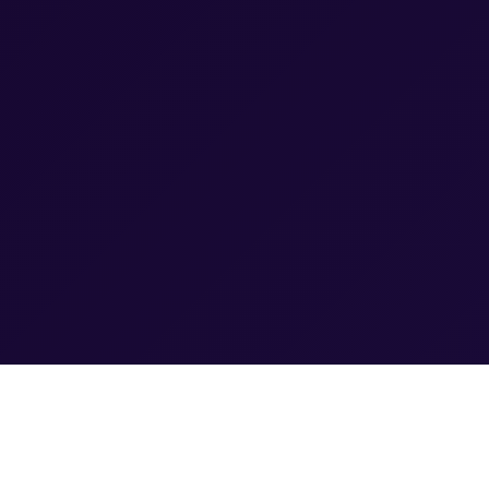
© 2025 Verkehrskadetten Konstanz-Hegau
K