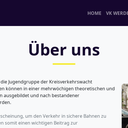
HOME
VK WERD
Über uns
 die Jugendgruppe der Kreisverkehrswacht
hren können in einer mehrwöchigen theoretischen und
n ausgebildet und nach bestandener
rden.
Erscheinung, um den Verkehr in sichere Bahnen zu
en somit einen wichtigen Beitrag zur