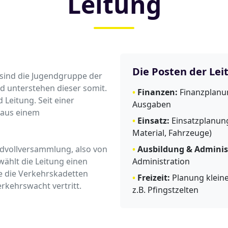
Leitung
Die Posten der Lei
 sind die Jugendgruppe der
d unterstehen dieser somit.
•
Finanzen:
Finanzplanun
Leitung. Seit einer
Ausgaben
 aus einem
•
Einsatz:
Einsatzplanung
Material, Fahrzeuge)
endvollversammlung, also von
•
Ausbildung & Adminis
wählt die Leitung einen
Administration
ie die Verkehrskadetten
•
Freizeit:
Planung kleine
rkehrswacht vertritt.
z.B. Pfingstzelten